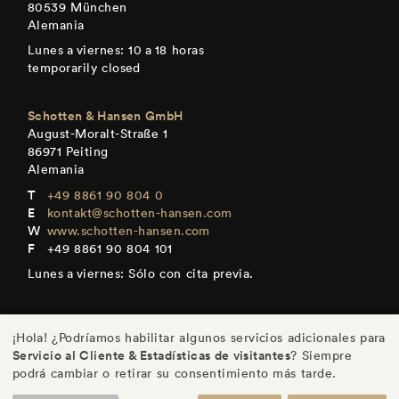
80539 München
Alemania
Lunes a viernes: 10 a 18 horas
temporarily closed
Schotten & Hansen GmbH
August-Moralt-Straße 1
86971 Peiting
Alemania
+49 8861 90 804 0
kontakt@schotten-hansen.com
www.schotten-hansen.com
+49 8861 90 804 101
Lunes a viernes: Sólo con cita previa.
¡Hola! ¿Podríamos habilitar algunos servicios adicionales para
Servicio al Cliente & Estadísticas de visitantes
? Siempre
DE
/
EN
/
ES
/
FR
podrá cambiar o retirar su consentimiento más tarde.