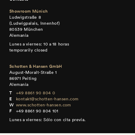
Showroom Múnich
Ludwigstraße 8
(Ludwigpalais, Innenhof)
80539 München
Alemania
Lunes a viernes: 10 a 18 horas
temporarily closed
Schotten & Hansen GmbH
August-Moralt-Straße 1
86971 Peiting
Alemania
+49 8861 90 804 0
kontakt@schotten-hansen.com
www.schotten-hansen.com
+49 8861 90 804 101
Lunes a viernes: Sólo con cita previa.