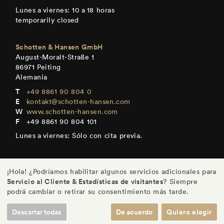
Lunes a viernes: 10 a 18 horas
temporarily closed
Schotten & Hansen GmbH
August-Moralt-Straße 1
86971 Peiting
Alemania
+49 8861 90 804 0
kontakt@schotten-hansen.com
www.schotten-hansen.com
+49 8861 90 804 101
Lunes a viernes: Sólo con cita previa.
¡Hola! ¿Podríamos habilitar algunos servicios adicionales para
Servicio al Cliente & Estadísticas de visitantes
? Siempre
DE
/
EN
/
ES
/
FR
podrá cambiar o retirar su consentimiento más tarde.
Descartar todas
De acuerdo
Quiero elegir
© Schotten & Hansen GmbH
/
Imprenta
/