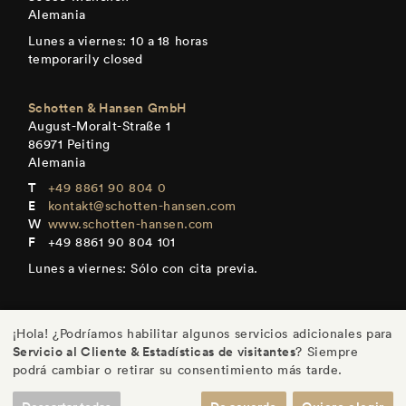
Alemania
Lunes a viernes: 10 a 18 horas
temporarily closed
Schotten & Hansen GmbH
August-Moralt-Straße 1
86971 Peiting
Alemania
+49 8861 90 804 0
kontakt@schotten-hansen.com
www.schotten-hansen.com
+49 8861 90 804 101
Lunes a viernes: Sólo con cita previa.
¡Hola! ¿Podríamos habilitar algunos servicios adicionales para
Servicio al Cliente & Estadísticas de visitantes
? Siempre
DE
/
EN
/
ES
/
FR
podrá cambiar o retirar su consentimiento más tarde.