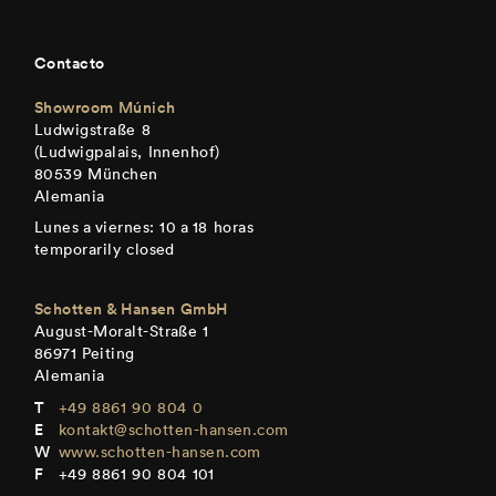
Contacto
Showroom Múnich
Ludwigstraße 8
(Ludwigpalais, Innenhof)
80539 München
Alemania
Lunes a viernes: 10 a 18 horas
temporarily closed
Schotten & Hansen GmbH
August-Moralt-Straße 1
86971 Peiting
Alemania
+49 8861 90 804 0
kontakt@schotten-hansen.com
www.schotten-hansen.com
+49 8861 90 804 101