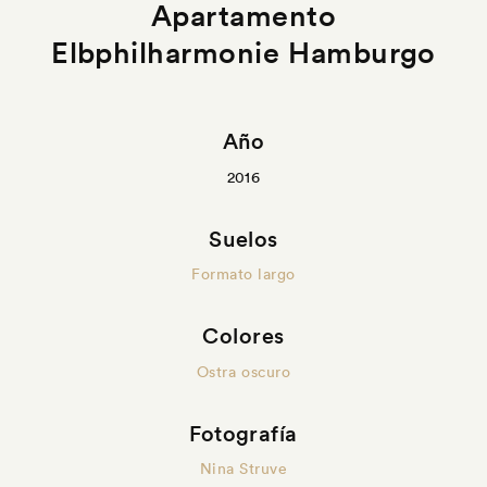
Apartamento
Elbphilharmonie Hamburgo
Año
2016
Suelos
Formato largo
Colores
Ostra oscuro
Fotografía
Nina Struve