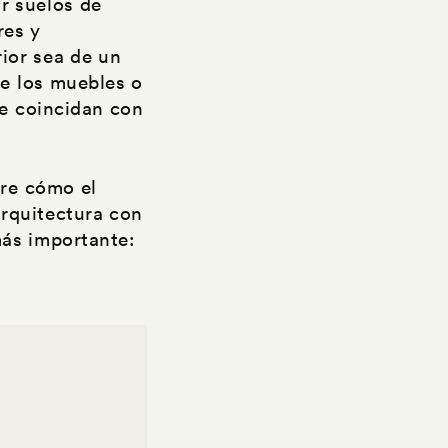
or suelos de
res y
rior sea de un
de los muebles o
ue coincidan con
re cómo el
arquitectura con
más importante: