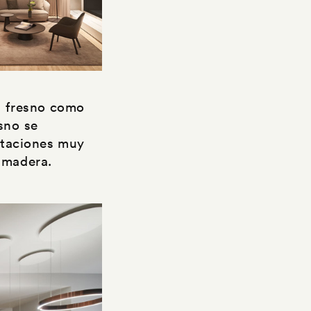
el fresno como
sno se
bitaciones muy
a madera.