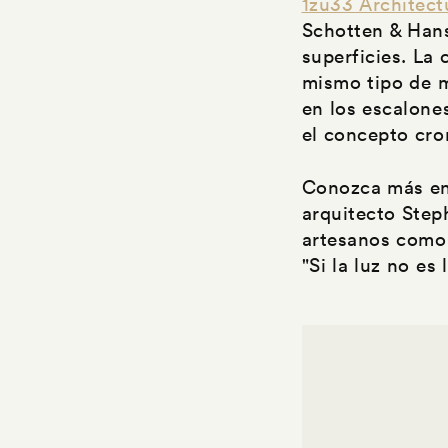
1zu33 Architectu
Schotten & Hans
superficies. La
mismo tipo de m
en los escalone
el concepto cro
Conozca más en
arquitecto Step
artesanos como 
"Si la luz no es