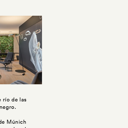
e río de las
 negro.
 de Múnich