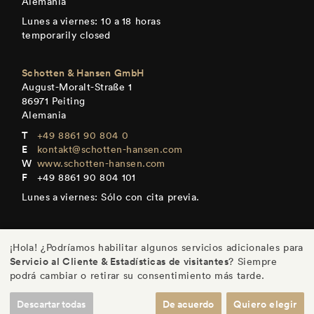
Alemania
Lunes a viernes: 10 a 18 horas
temporarily closed
Schotten & Hansen GmbH
August-Moralt-Straße 1
86971 Peiting
Alemania
+49 8861 90 804 0
kontakt@schotten-hansen.com
www.schotten-hansen.com
+49 8861 90 804 101
Lunes a viernes: Sólo con cita previa.
¡Hola! ¿Podríamos habilitar algunos servicios adicionales para
Servicio al Cliente & Estadísticas de visitantes
? Siempre
DE
/
EN
/
ES
/
FR
podrá cambiar o retirar su consentimiento más tarde.
Descartar todas
De acuerdo
Quiero elegir