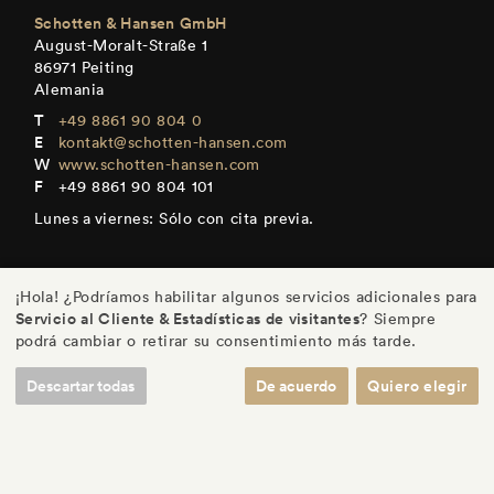
Schotten & Hansen GmbH
August-Moralt-Straße 1
86971 Peiting
Alemania
+49 8861 90 804 0
kontakt@schotten-hansen.com
www.schotten-hansen.com
+49 8861 90 804 101
Lunes a viernes: Sólo con cita previa.
¡Hola! ¿Podríamos habilitar algunos servicios adicionales para
Servicio al Cliente & Estadísticas de visitantes
? Siempre
DE
/
EN
/
ES
/
FR
podrá cambiar o retirar su consentimiento más tarde.
Descartar todas
De acuerdo
Quiero elegir
© Schotten & Hansen GmbH
/
Imprenta
/
Política de Privacidad
/
Ajustes
/
Términos y Condiciones de Uso