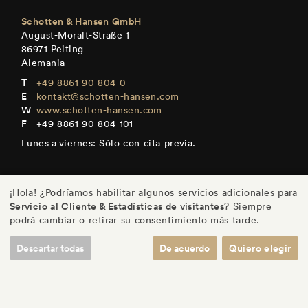
Schotten & Hansen GmbH
August-Moralt-Straße 1
86971 Peiting
Alemania
+49 8861 90 804 0
kontakt@schotten-hansen.com
www.schotten-hansen.com
+49 8861 90 804 101
Lunes a viernes: Sólo con cita previa.
¡Hola! ¿Podríamos habilitar algunos servicios adicionales para
Servicio al Cliente & Estadísticas de visitantes
? Siempre
DE
/
EN
/
ES
/
FR
podrá cambiar o retirar su consentimiento más tarde.
Descartar todas
De acuerdo
Quiero elegir
© Schotten & Hansen GmbH
/
Imprenta
/
Política de Privacidad
/
Ajustes
/
Términos y Condiciones de Uso