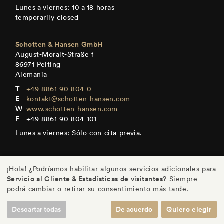
Lunes a viernes: 10 a 18 horas
temporarily closed
Schotten & Hansen GmbH
August-Moralt-Straße 1
86971 Peiting
Alemania
+49 8861 90 804 0
kontakt@schotten-hansen.com
www.schotten-hansen.com
+49 8861 90 804 101
Lunes a viernes: Sólo con cita previa.
¡Hola! ¿Podríamos habilitar algunos servicios adicionales para
Servicio al Cliente & Estadísticas de visitantes
? Siempre
DE
/
EN
/
ES
/
FR
podrá cambiar o retirar su consentimiento más tarde.
Descartar todas
De acuerdo
Quiero elegir
© Schotten & Hansen GmbH
/
Imprenta
/