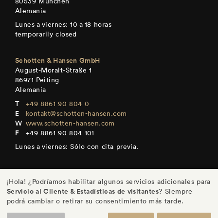
80539 München
Alemania
Lunes a viernes: 10 a 18 horas
temporarily closed
Schotten & Hansen GmbH
August-Moralt-Straße 1
86971 Peiting
Alemania
+49 8861 90 804 0
kontakt@schotten-hansen.com
www.schotten-hansen.com
+49 8861 90 804 101
Lunes a viernes: Sólo con cita previa.
¡Hola! ¿Podríamos habilitar algunos servicios adicionales para
Servicio al Cliente & Estadísticas de visitantes
? Siempre
DE
/
EN
/
ES
/
FR
podrá cambiar o retirar su consentimiento más tarde.