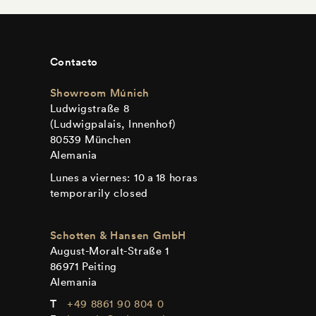
Contacto
Showroom Múnich
Ludwigstraße 8
(Ludwigpalais, Innenhof)
80539 München
Alemania
Lunes a viernes: 10 a 18 horas
temporarily closed
Schotten & Hansen GmbH
August-Moralt-Straße 1
86971 Peiting
Alemania
+49 8861 90 804 0