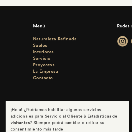
Menú
Redes 
Naturaleza Refinada
Suelos
Interiores
Servicio
Proyectos
La Empresa
Contacto
¡Hola! ¿Podríamos habilitar algunos servicios
Servicio al Cliente & Estadísticas de
adicionales para
visitantes
? Siempre podrá cambiar o retirar su
consentimiento más tarde.