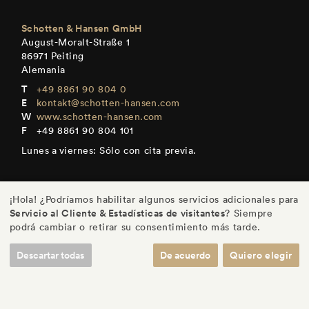
Schotten & Hansen GmbH
August-Moralt-Straße 1
86971 Peiting
Alemania
+49 8861 90 804 0
kontakt@schotten-hansen.com
www.schotten-hansen.com
+49 8861 90 804 101
Lunes a viernes: Sólo con cita previa.
¡Hola! ¿Podríamos habilitar algunos servicios adicionales para
Servicio al Cliente & Estadísticas de visitantes
? Siempre
DE
/
EN
/
ES
/
FR
podrá cambiar o retirar su consentimiento más tarde.
Descartar todas
De acuerdo
Quiero elegir
© Schotten & Hansen GmbH
/
Imprenta
/
Política de Privacidad
/
Ajustes
/
Términos y Condiciones de Uso