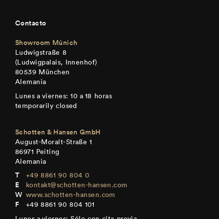
Contacto
Showroom Múnich
Ludwigstraße 8
(Ludwigpalais, Innenhof)
80539 München
Alemania
Lunes a viernes: 10 a 18 horas
temporarily closed
Schotten & Hansen GmbH
August-Moralt-Straße 1
86971 Peiting
Alemania
+49 8861 90 804 0
kontakt@schotten-hansen.com
www.schotten-hansen.com
+49 8861 90 804 101
Lunes a viernes: Sólo con cita previa.