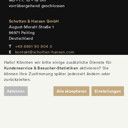
vorrübergehend geschlossen
Schotten & Hansen GmbH
August-Moralt-Straße 1
86971 Peiting
Deutschland
+49 8861 90 804 0
kontakt@schotten-hansen.com
www.schotten-hansen.com
Hallo! Könnten wir bitte einige zusätzliche Dienste für
+49 8861 90 804 101
Kundenservice & Besucher-Statistiken
aktivieren? Sie
Mo – Fr: Termine nach Vereinbarung
können Ihre Zustimmung später jederzeit ändern oder
zurückziehen.
Ablehnen
Alle akzeptieren
Einstellungen
DE
/
EN
/
ES
/
FR
© Schotten & Hansen GmbH
/
Impressum
/
Datenschutz
/
Einstellungen
/
AGB