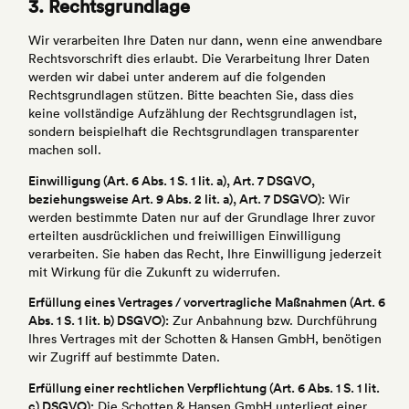
3. Rechtsgrundlage
Wir verarbeiten Ihre Daten nur dann, wenn eine anwendbare
Rechtsvorschrift dies erlaubt. Die Verarbeitung Ihrer Daten
werden wir dabei unter anderem auf die folgenden
Rechtsgrundlagen stützen. Bitte beachten Sie, dass dies
keine vollständige Aufzählung der Rechtsgrundlagen ist,
sondern beispielhaft die Rechtsgrundlagen transparenter
machen soll.
Einwilligung (Art. 6 Abs. 1 S. 1 lit. a), Art. 7 DSGVO,
beziehungsweise Art. 9 Abs. 2 lit. a), Art. 7 DSGVO):
Wir
werden bestimmte Daten nur auf der Grundlage Ihrer zuvor
erteilten ausdrücklichen und freiwilligen Einwilligung
verarbeiten. Sie haben das Recht, Ihre Einwilligung jederzeit
mit Wirkung für die Zukunft zu widerrufen.
Erfüllung eines Vertrages / vorvertragliche Maßnahmen (Art. 6
Abs. 1 S. 1 lit. b) DSGVO):
Zur Anbahnung bzw. Durchführung
Ihres Vertrages mit der Schotten & Hansen GmbH, benötigen
wir Zugriff auf bestimmte Daten.
Erfüllung einer rechtlichen Verpflichtung (Art. 6 Abs. 1 S. 1 lit.
c) DSGVO):
Die Schotten & Hansen GmbH unterliegt einer