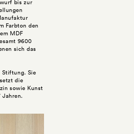
urf bis zur
ellungen
Manufaktur
im Farbton den
rzem MDF
esamt 9600
enen sich das
Stiftung. Sie
etzt die
zin sowie Kunst
7 Jahren.