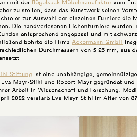
sam mit der
Bögelsack Möbelmanufaktur
vom Entw
her zu stellen, dass das Kunstwerk seinen Vorst
uchte er zur Auswahl der einzelnen Furniere die 
sen. Die handverlesenen Eichenfurniere wurden 
Kunden entsprechend angepasst und mit schwa
hließend bohrte die Firma
Ackermann GmbH
insg
erschiedlichen Durchmessern von 5-25 mm, aus d
ensetzt.
ihl Stiftung
ist eine unabhängige, gemeinnützige 
Eva Mayr-Stihl und Robert Mayr gegründet und s
rer Arbeit in Wissenschaft und Forschung, Medi
April 2022 verstarb Eva Mayr-Stihl im Alter von 8