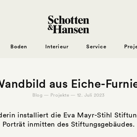
Boden
Interieur
Service
Proj
andbild aus Eiche-Furni
Blog — Projekte — 12. Juli 2023
in installiert die Eva Mayr-Stihl Stift
Porträt inmitten des Stiftungsgebäudes.