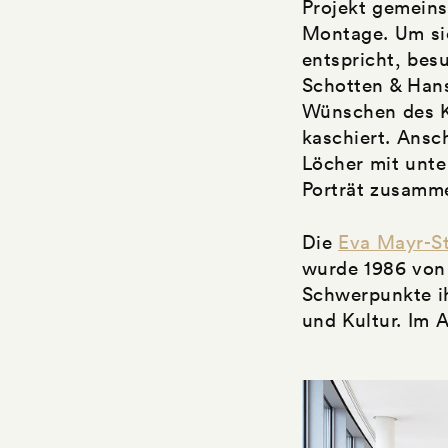
Projekt gemein
Montage. Um sic
entspricht, bes
Schotten & Han
Wünschen des 
kaschiert. Ansc
Löcher mit unt
Porträt zusamm
Die
Eva Mayr-St
wurde 1986 von 
Schwerpunkte ih
und Kultur. Im 