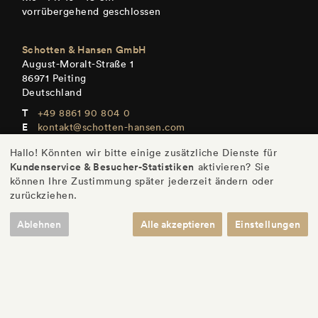
vorrübergehend geschlossen
Schotten & Hansen GmbH
August-Moralt-Straße 1
86971 Peiting
Deutschland
+49 8861 90 804 0
kontakt@schotten-hansen.com
www.schotten-hansen.com
Hallo! Könnten wir bitte einige zusätzliche Dienste für
+49 8861 90 804 101
Kundenservice & Besucher-Statistiken
aktivieren? Sie
Mo – Fr: Termine nach Vereinbarung
können Ihre Zustimmung später jederzeit ändern oder
zurückziehen.
Ablehnen
Alle akzeptieren
Einstellungen
DE
/
EN
/
ES
/
FR
© Schotten & Hansen GmbH
/
Impressum
/
Datenschutz
/
Einstellungen
/
AGB