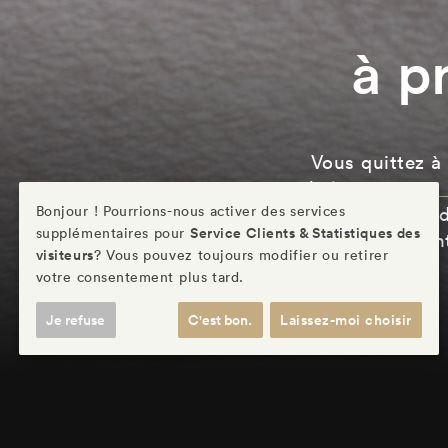
à p
Vous quittez à 
la
boutique en 
nos produits d
Bonjour ! Pourrions-nous activer des services
Service Clients & Statistiques des
supplémentaires pour
laboratoire in
visiteurs
? Vous pouvez toujours modifier ou retirer
votre consentement plus tard.
Je refuse
C'est bon.
Laissez-moi choisir
Menu
Réseau