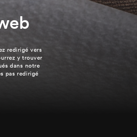
 web
ez redirigé vers
ourrez y trouver
qués dans notre
es pas redirigé
Contact