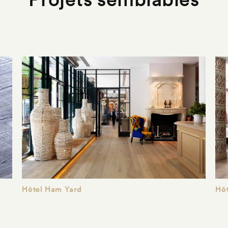
Hôtel Ham Yard
Hô