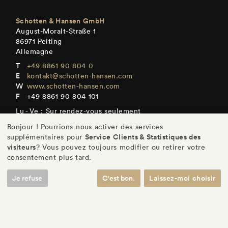
Schotten & Hansen GmbH
August-Moralt-Straße 1
86971 Peiting
Allemagne
+49 8861 90 804 0
kontakt@schotten-hansen.com
www.schotten-hansen.com
+49 8861 90 804 101
Lu - Ve : Sur rendez-vous seulement
Bonjour ! Pourrions-nous activer des services
Service Clients & Statistiques des
supplémentaires pour
visiteurs
? Vous pouvez toujours modifier ou retirer votre
consentement plus tard.
DE
/
EN
/
ES
/
FR
Je refuse
C'est bon.
Laissez-moi choisir
© Schotten & Hansen GmbH
/
Mentions légales
/
Protection des données
/
Réglages
/
CGV