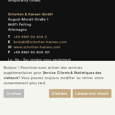
temporarily closed
Schotten & Hansen GmbH
August-Moralt-Straße 1
86971 Peiting
Allemagne
+49 8861 90 804 0
kontakt@schotten-hansen.com
www.schotten-hansen.com
+49 8861 90 804 101
Lu - Ve : Sur rendez-vous seulement
Bonjour ! Pourrions-nous activer des services
Service Clients & Statistiques des
supplémentaires pour
visiteurs
? Vous pouvez toujours modifier ou retirer votre
consentement plus tard.
DE
/
EN
/
ES
/
FR
Je refuse
C'est bon.
Laissez-moi choisir
© Schotten & Hansen GmbH
/
Mentions légales
/
Protection des données
/
Réglages
/
CGV