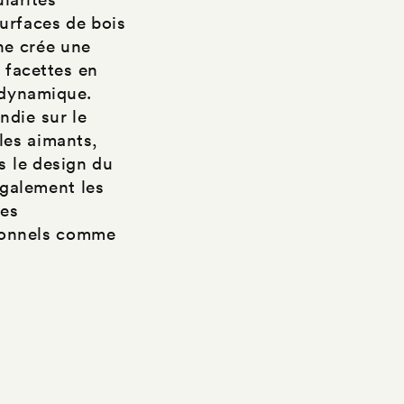
surfaces de bois
ne crée une
 facettes en
e dynamique.
ndie sur le
les aimants,
s le design du
également les
des
tionnels comme