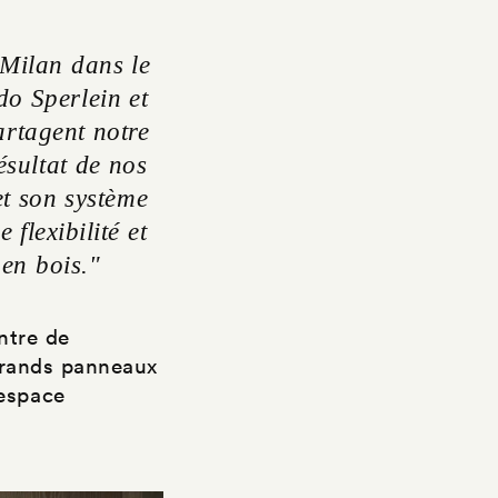
 Milan dans le
do Sperlein et
rtagent notre
ésultat de nos
et son système
flexibilité et
 en bois."
ntre de
grands panneaux
'espace