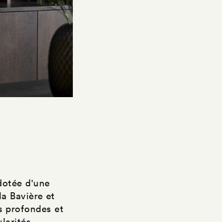
dotée d'une
la Bavière et
es profondes et
larités