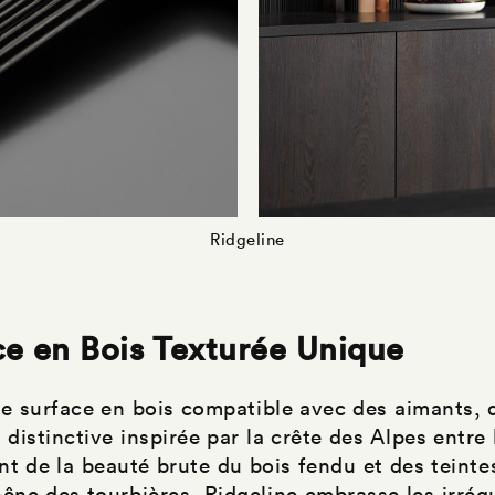
Ridgeline
e en Bois Texturée Unique
ne surface en bois compatible avec des aimants, 
distinctive inspirée par la crête des Alpes entre 
irant de la beauté brute du bois fendu et des teint
êne des tourbières, Ridgeline embrasse les irrégu