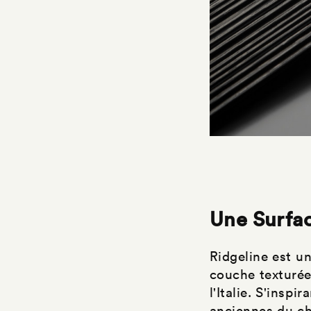
Une Surfac
Ridgeline est u
couche texturée 
l'Italie. S'insp
anciennes du ch