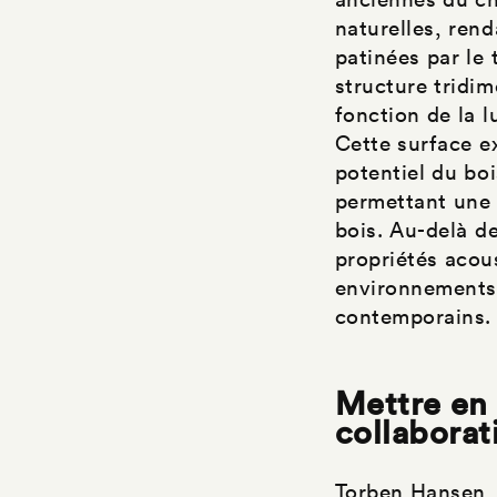
naturelles, ren
patinées par le
structure tridi
fonction de la l
Cette surface ex
potentiel du bo
permettant une p
bois. Au-delà d
propriétés acous
environnements 
contemporains.
Mettre en 
collaborat
Torben Hansen, 