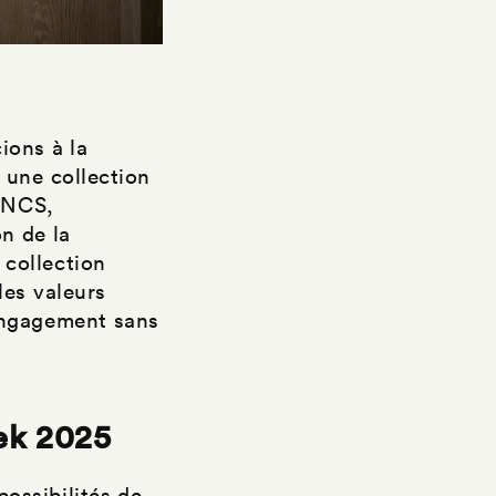
ions à la
 une collection
s NCS,
n de la
 collection
les valeurs
 engagement sans
ek 2025
ossibilités de