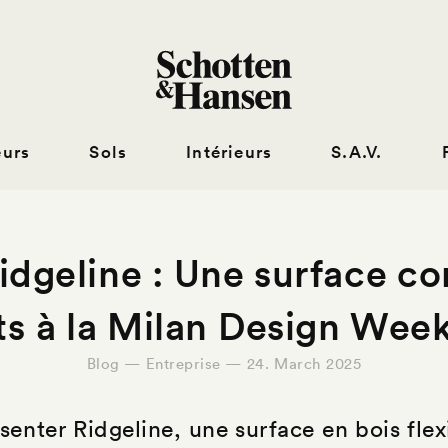
eurs
Sols
Intérieurs
S.A.V.
idgeline : Une surface c
s à la Milan Design Wee
Blog — Entreprise — 24. March 2025
nter Ridgeline, une surface en bois flexi